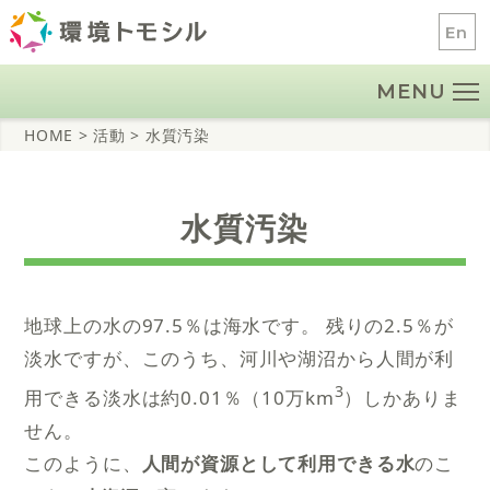
Skip
En
to
content
MENU
HOME
> 活動
> 水質汚染
水質汚染
地球上の水の97.5％は海水です。 残りの2.5％が
淡水ですが、このうち、河川や湖沼から人間が利
3
用できる淡水は約0.01％（10万km
）しかありま
せん。
このように、
人間が資源として利用できる水
のこ