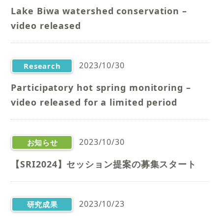
outputs
Lake Biwa watershed conservation –
video released
2023/10/30
Research
outputs
Participatory hot spring monitoring –
video released for a limited period
2023/10/30
お知らせ
【SRI2024】セッション提案の募集スタート
2023/10/23
研究成果