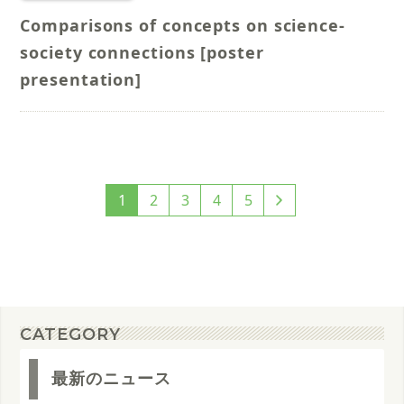
Comparisons of concepts on science-
society connections [poster
presentation]
投
1
2
3
4
5
稿
の
ペ
ー
ジ
CATEGORY
送
最新のニュース
り