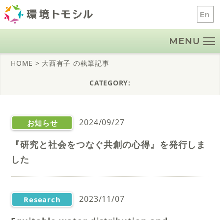
Skip
En
to
content
MENU
HOME
> 大西有子 の執筆記事
CATEGORY:
2024/09/27
お知らせ
『研究と社会をつなぐ共創の心得』を発行しま
した
2023/11/07
Research
outputs