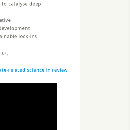
g to catalyse deep
ative
t development
ainable lock-ins
さい。
ate-related science in review