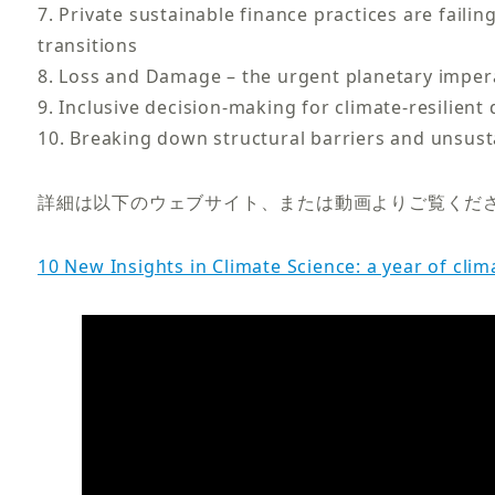
7. Private sustainable finance practices are failin
transitions
8. Loss and Damage – the urgent planetary imper
9. Inclusive decision-making for climate-resilien
10. Breaking down structural barriers and unsust
詳細は以下のウェブサイト、または動画よりご覧くだ
10 New Insights in Climate Science: a year of clim