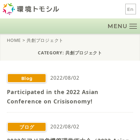
Skip
En
to
content
MENU
HOME
> 共創プロジェクト
CATEGORY: 共創プロジェクト
2022/08/02
Blog
Participated in the 2022 Asian
Conference on Crisisonomy!
2022/08/02
ブログ